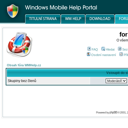
fo
O všem
FAQ
Hledat
Sez
Osobní nastavení
Při
Obsah fóra WMHelp.cz
Vstoupit do 
Skupiny bez členů
phpBB
Powered by
© 2001, 