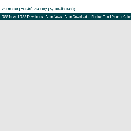
Webmaster
|
Hledání
|
Statistiky
|
Syndikační kanály
RSS News
|
RSS Downloads
|
Atom News
|
Atom Downloads
|
Plucker Text
|
Plucker Color