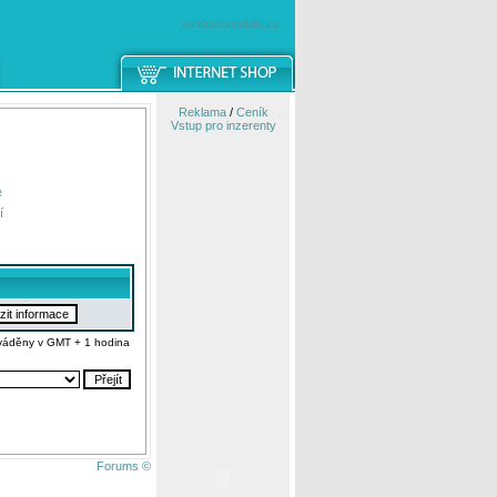
windowsmobile.cz
Reklama
/
Ceník
Vstup pro inzerenty
e
í
váděny v GMT + 1 hodina
Forums ©