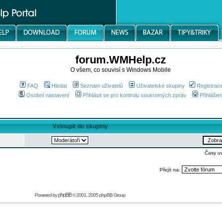
forum.WMHelp.cz
O všem, co souvisí s Windows Mobile
FAQ
Hledat
Seznam uživatelů
Uživatelské skupiny
Registrac
Osobní nastavení
Přihlásit se pro kontrolu soukromých zpráv
Přihlášen
Vstoupit do skupiny
Časy u
Přejít na:
phpBB
Powered by
© 2001, 2005 phpBB Group