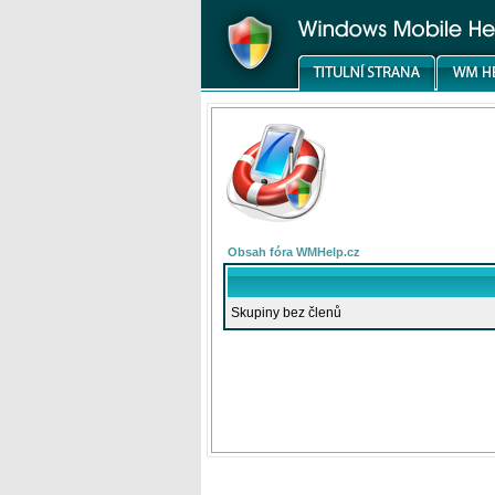
Obsah fóra WMHelp.cz
Skupiny bez členů