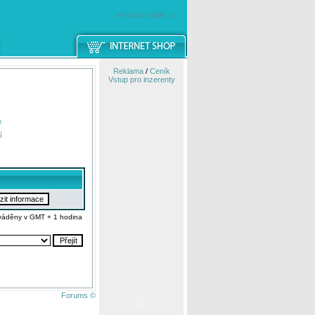
windowsmobile.cz
Reklama
/
Ceník
Vstup pro inzerenty
e
í
váděny v GMT + 1 hodina
Forums ©