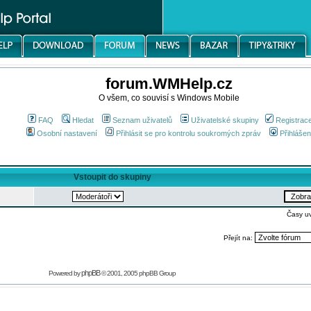
forum.WMHelp.cz
O všem, co souvisí s Windows Mobile
FAQ
Hledat
Seznam uživatelů
Uživatelské skupiny
Registrac
Osobní nastavení
Přihlásit se pro kontrolu soukromých zpráv
Přihlášen
Vstoupit do skupiny
Časy u
Přejít na:
phpBB
Powered by
© 2001, 2005 phpBB Group