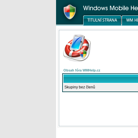
Obsah fóra WMHelp.cz
Skupiny bez členů