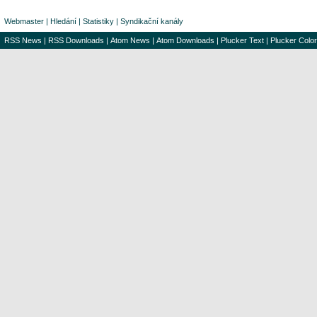
Webmaster
|
Hledání
|
Statistiky
|
Syndikační kanály
RSS News
|
RSS Downloads
|
Atom News
|
Atom Downloads
|
Plucker Text
|
Plucker Color