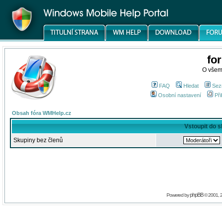
fo
O všem
FAQ
Hledat
Sez
Osobní nastavení
Při
Obsah fóra WMHelp.cz
Vstoupit do 
Skupiny bez členů
phpBB
Powered by
© 2001, 