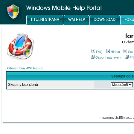
fo
O všem
FAQ
Hledat
Sez
Osobní nastavení
Při
Obsah fóra WMHelp.cz
Vstoupit do 
Skupiny bez členů
phpBB
Powered by
© 2001, 