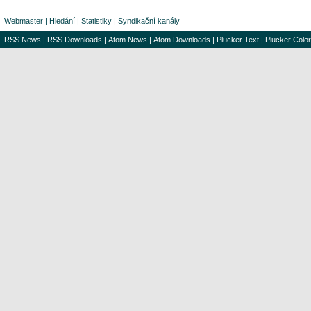
Webmaster
|
Hledání
|
Statistiky
|
Syndikační kanály
RSS News
|
RSS Downloads
|
Atom News
|
Atom Downloads
|
Plucker Text
|
Plucker Color