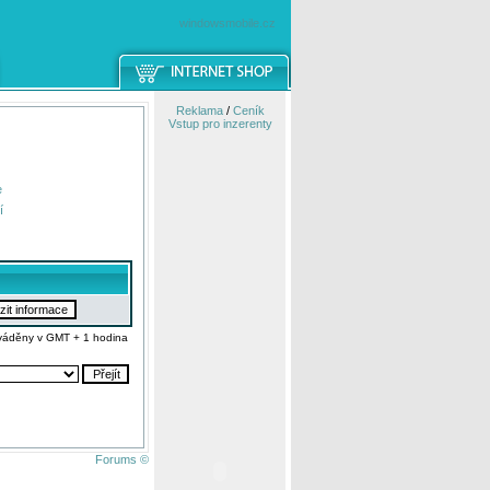
windowsmobile.cz
Reklama
/
Ceník
Vstup pro inzerenty
e
í
váděny v GMT + 1 hodina
Forums ©