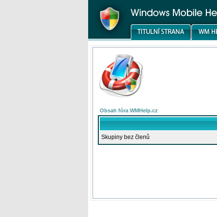
Obsah fóra WMHelp.cz
Skupiny bez členů