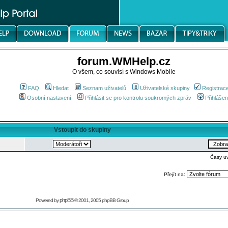
forum.WMHelp.cz
O všem, co souvisí s Windows Mobile
FAQ
Hledat
Seznam uživatelů
Uživatelské skupiny
Registrac
Osobní nastavení
Přihlásit se pro kontrolu soukromých zpráv
Přihlášen
Vstoupit do skupiny
Časy u
Přejít na:
phpBB
Powered by
© 2001, 2005 phpBB Group