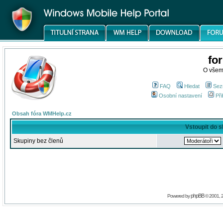
fo
O všem
FAQ
Hledat
Sez
Osobní nastavení
Při
Obsah fóra WMHelp.cz
Vstoupit do 
Skupiny bez členů
phpBB
Powered by
© 2001, 