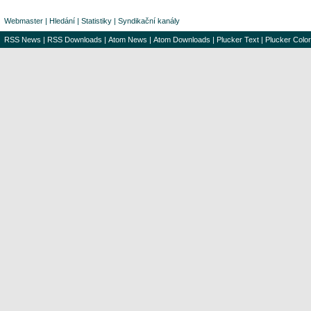
Webmaster
|
Hledání
|
Statistiky
|
Syndikační kanály
RSS News
|
RSS Downloads
|
Atom News
|
Atom Downloads
|
Plucker Text
|
Plucker Color