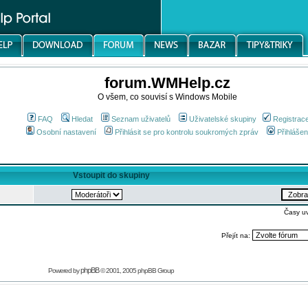
forum.WMHelp.cz
O všem, co souvisí s Windows Mobile
FAQ
Hledat
Seznam uživatelů
Uživatelské skupiny
Registrac
Osobní nastavení
Přihlásit se pro kontrolu soukromých zpráv
Přihlášen
Vstoupit do skupiny
Časy u
Přejít na:
phpBB
Powered by
© 2001, 2005 phpBB Group