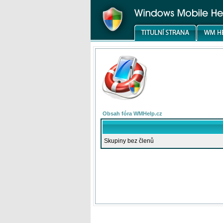
Obsah fóra WMHelp.cz
Skupiny bez členů