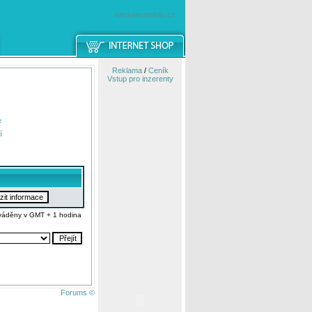
windowsmobile.cz
Reklama
/
Ceník
Vstup pro inzerenty
e
í
váděny v GMT + 1 hodina
Forums ©