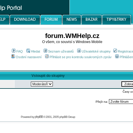
forum.WMHelp.cz
O všem, co souvisí s Windows Mobile
FAQ
Hledat
Seznam uživatelů
Uživatelské skupiny
Registrac
Osobní nastavení
Přihlásit se pro kontrolu soukromých zpráv
Přihlášen
Vstoupit do skupiny
Časy u
Přejít na:
phpBB
Powered by
© 2001, 2005 phpBB Group