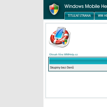
Obsah fóra WMHelp.cz
Skupiny bez členů