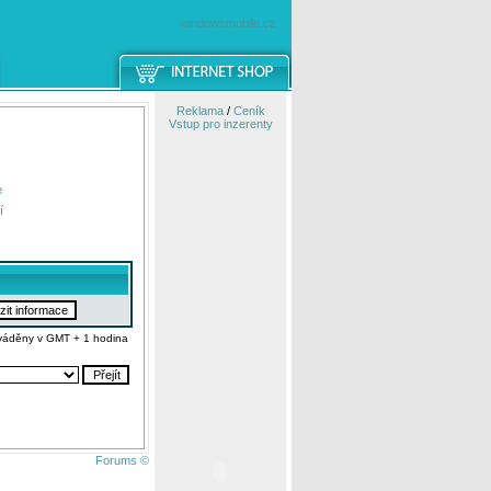
windowsmobile.cz
Reklama
/
Ceník
Vstup pro inzerenty
e
í
váděny v GMT + 1 hodina
Forums ©