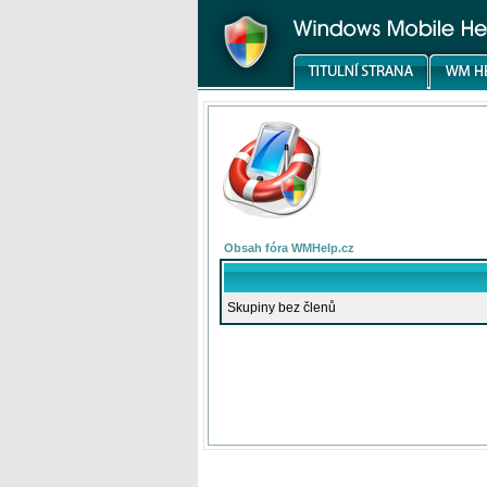
Obsah fóra WMHelp.cz
Skupiny bez členů