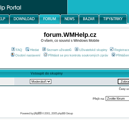
forum.WMHelp.cz
O všem, co souvisí s Windows Mobile
FAQ
Hledat
Seznam uživatelů
Uživatelské skupiny
Registrac
Osobní nastavení
Přihlásit se pro kontrolu soukromých zpráv
Přihlášen
Vstoupit do skupiny
Časy u
Přejít na:
phpBB
Powered by
© 2001, 2005 phpBB Group