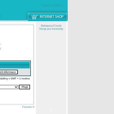
windowsmobile.cz
Reklama
/
Ceník
Vstup pro inzerenty
e
í
váděny v GMT + 1 hodina
Forums ©