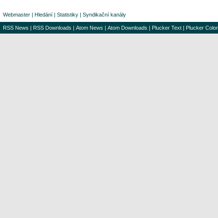
Webmaster
|
Hledání
|
Statistiky
|
Syndikační kanály
RSS News
|
RSS Downloads
|
Atom News
|
Atom Downloads
|
Plucker Text
|
Plucker Color