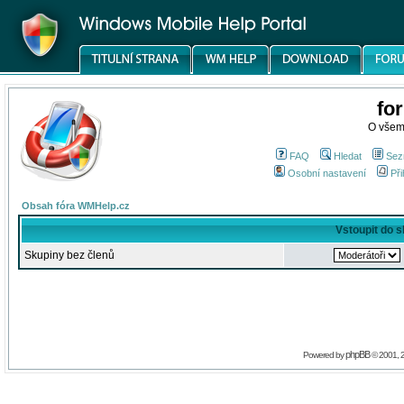
fo
O všem
FAQ
Hledat
Sez
Osobní nastavení
Při
Obsah fóra WMHelp.cz
Vstoupit do 
Skupiny bez členů
phpBB
Powered by
© 2001, 