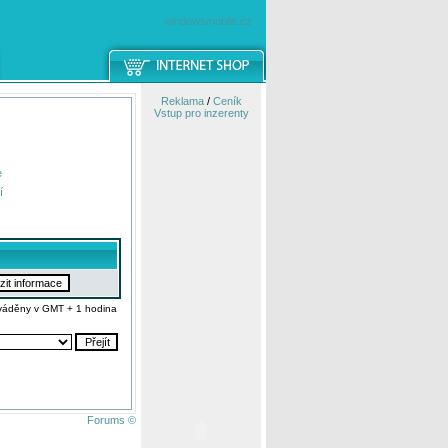
windowsmobile.cz
Reklama
/
Ceník
Vstup pro inzerenty
e
í
váděny v GMT + 1 hodina
Forums ©