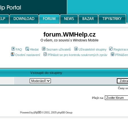
forum.WMHelp.cz
O všem, co souvisí s Windows Mobile
FAQ
Hledat
Seznam uživatelů
Uživatelské skupiny
Registrac
Osobní nastavení
Přihlásit se pro kontrolu soukromých zpráv
Přihlášen
Vstoupit do skupiny
Časy u
Přejít na:
phpBB
Powered by
© 2001, 2005 phpBB Group