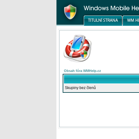
Obsah fóra WMHelp.cz
Skupiny bez členů