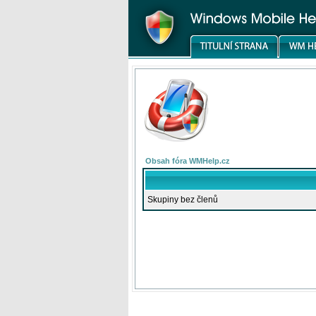
Obsah fóra WMHelp.cz
Skupiny bez členů