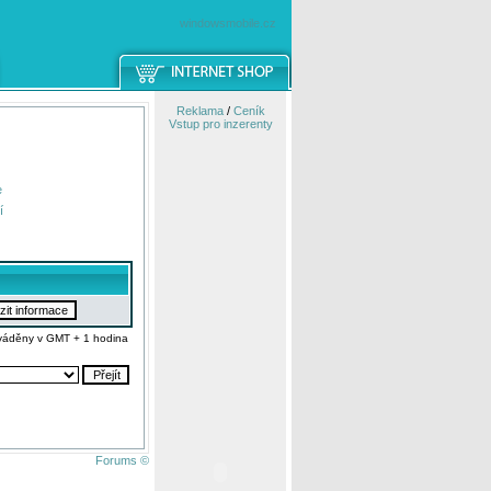
windowsmobile.cz
Reklama
/
Ceník
Vstup pro inzerenty
e
í
váděny v GMT + 1 hodina
Forums ©