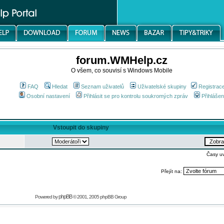
forum.WMHelp.cz
O všem, co souvisí s Windows Mobile
FAQ
Hledat
Seznam uživatelů
Uživatelské skupiny
Registrac
Osobní nastavení
Přihlásit se pro kontrolu soukromých zpráv
Přihlášen
Vstoupit do skupiny
Časy u
Přejít na:
phpBB
Powered by
© 2001, 2005 phpBB Group