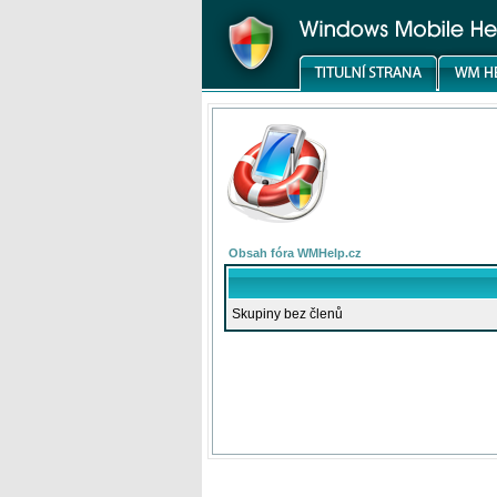
Obsah fóra WMHelp.cz
Skupiny bez členů