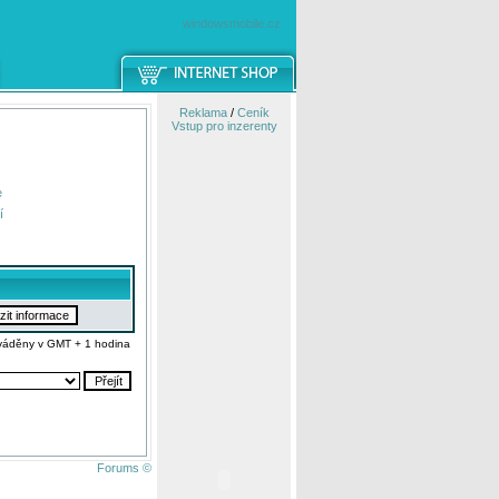
windowsmobile.cz
Reklama
/
Ceník
Vstup pro inzerenty
e
í
váděny v GMT + 1 hodina
Forums ©