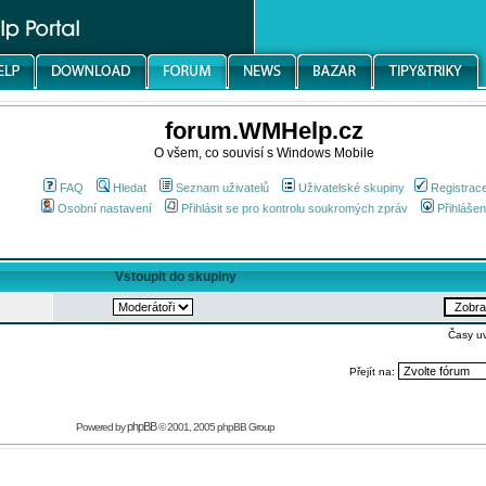
forum.WMHelp.cz
O všem, co souvisí s Windows Mobile
FAQ
Hledat
Seznam uživatelů
Uživatelské skupiny
Registrac
Osobní nastavení
Přihlásit se pro kontrolu soukromých zpráv
Přihlášen
Vstoupit do skupiny
Časy u
Přejít na:
phpBB
Powered by
© 2001, 2005 phpBB Group