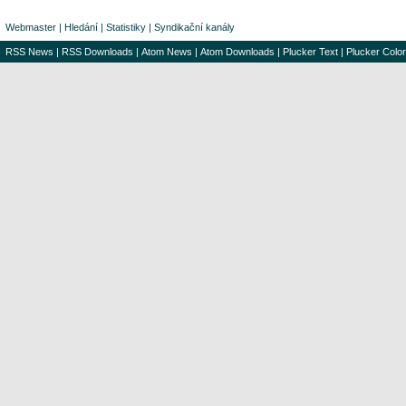
Webmaster
|
Hledání
|
Statistiky
|
Syndikační kanály
RSS News
|
RSS Downloads
|
Atom News
|
Atom Downloads
|
Plucker Text
|
Plucker Color