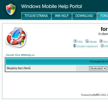
fo
O všem
FAQ
Hledat
Sez
Osobní nastavení
Při
Obsah fóra WMHelp.cz
Vstoupit do 
Skupiny bez členů
phpBB
Powered by
© 2001, 