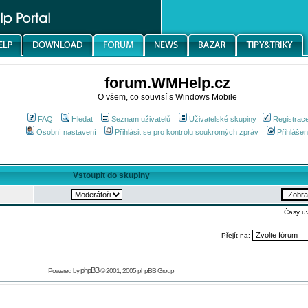
forum.WMHelp.cz
O všem, co souvisí s Windows Mobile
FAQ
Hledat
Seznam uživatelů
Uživatelské skupiny
Registrac
Osobní nastavení
Přihlásit se pro kontrolu soukromých zpráv
Přihlášen
Vstoupit do skupiny
Časy u
Přejít na:
phpBB
Powered by
© 2001, 2005 phpBB Group