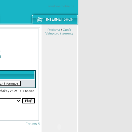
windowsmobile.cz
Reklama
/
Ceník
Vstup pro inzerenty
e
í
váděny v GMT + 1 hodina
Forums ©