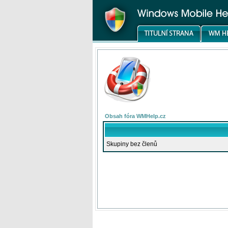
Obsah fóra WMHelp.cz
Skupiny bez členů