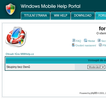
fo
O všem
FAQ
Hledat
Sez
Osobní nastavení
Při
Obsah fóra WMHelp.cz
Vstoupit do 
Skupiny bez členů
phpBB
Powered by
© 2001, 