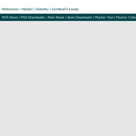
Webmaster
|
Hledání
|
Statistiky
|
Syndikační kanály
RSS News
|
RSS Downloads
|
Atom News
|
Atom Downloads
|
Plucker Text
|
Plucker Color