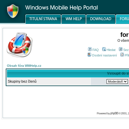
fo
O všem
FAQ
Hledat
Sez
Osobní nastavení
Při
Obsah fóra WMHelp.cz
Vstoupit do 
Skupiny bez členů
phpBB
Powered by
© 2001, 