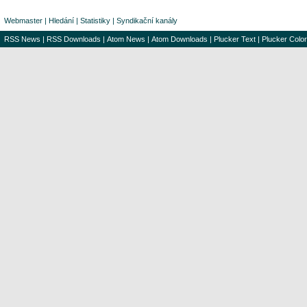
Webmaster
|
Hledání
|
Statistiky
|
Syndikační kanály
RSS News
|
RSS Downloads
|
Atom News
|
Atom Downloads
|
Plucker Text
|
Plucker Color