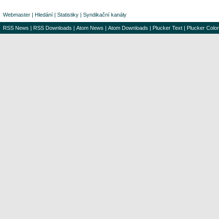
Webmaster
|
Hledání
|
Statistiky
|
Syndikační kanály
RSS News
|
RSS Downloads
|
Atom News
|
Atom Downloads
|
Plucker Text
|
Plucker Color