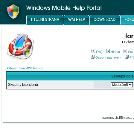
fo
O všem
FAQ
Hledat
Sez
Osobní nastavení
Při
Obsah fóra WMHelp.cz
Vstoupit do 
Skupiny bez členů
phpBB
Powered by
© 2001, 