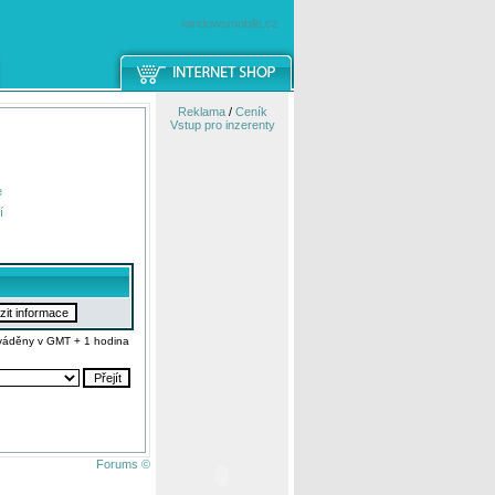
windowsmobile.cz
Reklama
/
Ceník
Vstup pro inzerenty
e
í
váděny v GMT + 1 hodina
Forums ©