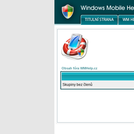
Obsah fóra WMHelp.cz
Skupiny bez členů