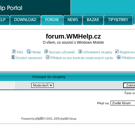
forum.WMHelp.cz
O všem, co souvisí s Windows Mobile
FAQ
Hledat
Seznam uživatelů
Uživatelské skupiny
Registrac
Osobní nastavení
Přihlásit se pro kontrolu soukromých zpráv
Přihlášen
Vstoupit do skupiny
Časy u
Přejít na:
phpBB
Powered by
© 2001, 2005 phpBB Group