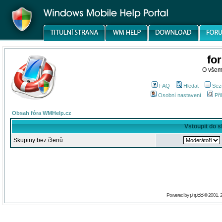
fo
O všem
FAQ
Hledat
Sez
Osobní nastavení
Při
Obsah fóra WMHelp.cz
Vstoupit do 
Skupiny bez členů
phpBB
Powered by
© 2001, 