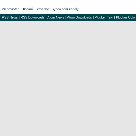
Webmaster
|
Hledání
|
Statistiky
|
Syndikační kanály
RSS News
|
RSS Downloads
|
Atom News
|
Atom Downloads
|
Plucker Text
|
Plucker Color