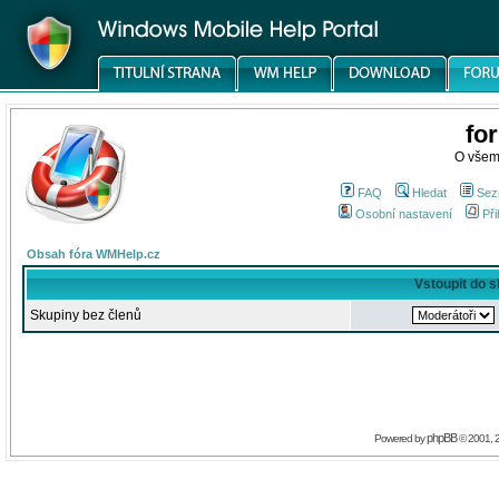
fo
O všem
FAQ
Hledat
Sez
Osobní nastavení
Při
Obsah fóra WMHelp.cz
Vstoupit do 
Skupiny bez členů
phpBB
Powered by
© 2001, 