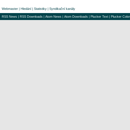
Webmaster
|
Hledání
|
Statistiky
|
Syndikační kanály
RSS News
|
RSS Downloads
|
Atom News
|
Atom Downloads
|
Plucker Text
|
Plucker Color