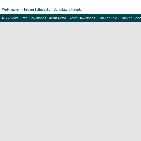
Webmaster
|
Hledání
|
Statistiky
|
Syndikační kanály
RSS News
|
RSS Downloads
|
Atom News
|
Atom Downloads
|
Plucker Text
|
Plucker Color