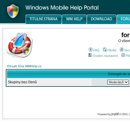
fo
O všem
FAQ
Hledat
Sez
Osobní nastavení
Při
Obsah fóra WMHelp.cz
Vstoupit do 
Skupiny bez členů
phpBB
Powered by
© 2001, 