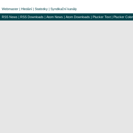
Webmaster
|
Hledání
|
Statistiky
|
Syndikační kanály
RSS News
|
RSS Downloads
|
Atom News
|
Atom Downloads
|
Plucker Text
|
Plucker Color