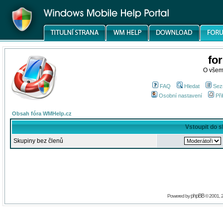
fo
O všem
FAQ
Hledat
Sez
Osobní nastavení
Při
Obsah fóra WMHelp.cz
Vstoupit do 
Skupiny bez členů
phpBB
Powered by
© 2001, 