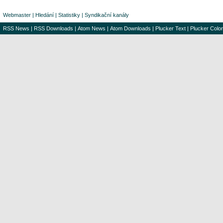
Webmaster
|
Hledání
|
Statistiky
|
Syndikační kanály
RSS News
|
RSS Downloads
|
Atom News
|
Atom Downloads
|
Plucker Text
|
Plucker Color