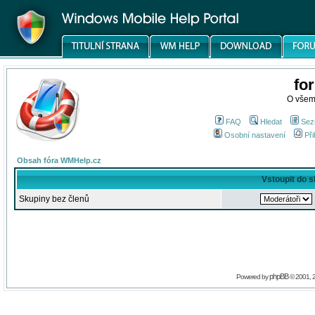
fo
O všem
FAQ
Hledat
Sez
Osobní nastavení
Při
Obsah fóra WMHelp.cz
Vstoupit do 
Skupiny bez členů
phpBB
Powered by
© 2001, 