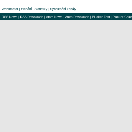
Webmaster
|
Hledání
|
Statistiky
|
Syndikační kanály
RSS News
|
RSS Downloads
|
Atom News
|
Atom Downloads
|
Plucker Text
|
Plucker Color