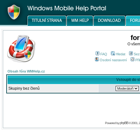
fo
O všem
FAQ
Hledat
Sez
Osobní nastavení
Při
Obsah fóra WMHelp.cz
Vstoupit do 
Skupiny bez členů
phpBB
Powered by
© 2001, 