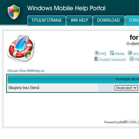
fo
O všem
FAQ
Hledat
Sez
Osobní nastavení
Při
Obsah fóra WMHelp.cz
Vstoupit do 
Skupiny bez členů
phpBB
Powered by
© 2001, 