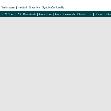
Webmaster
|
Hledání
|
Statistiky
|
Syndikační kanály
RSS News
|
RSS Downloads
|
Atom News
|
Atom Downloads
|
Plucker Text
|
Plucker Color