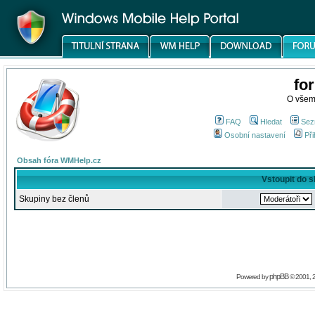
fo
O všem
FAQ
Hledat
Sez
Osobní nastavení
Při
Obsah fóra WMHelp.cz
Vstoupit do 
Skupiny bez členů
phpBB
Powered by
© 2001, 