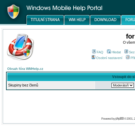
fo
O všem
FAQ
Hledat
Sez
Osobní nastavení
Při
Obsah fóra WMHelp.cz
Vstoupit do 
Skupiny bez členů
phpBB
Powered by
© 2001, 