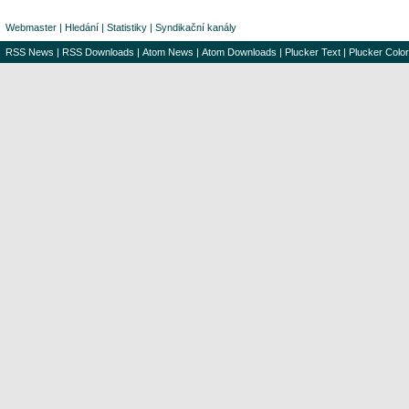
Webmaster
|
Hledání
|
Statistiky
|
Syndikační kanály
RSS News
|
RSS Downloads
|
Atom News
|
Atom Downloads
|
Plucker Text
|
Plucker Color