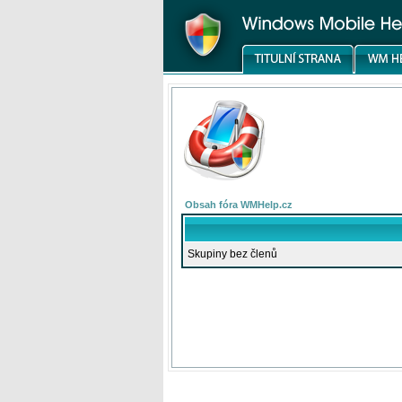
Obsah fóra WMHelp.cz
Skupiny bez členů