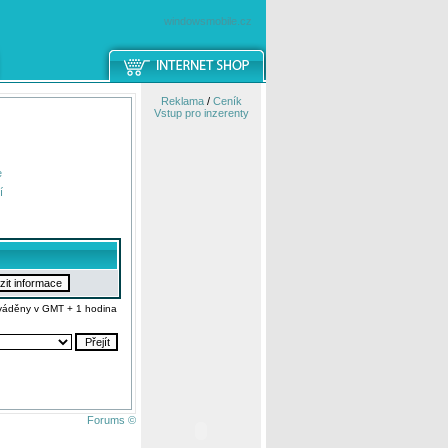
windowsmobile.cz
Reklama
/
Ceník
Vstup pro inzerenty
e
í
váděny v GMT + 1 hodina
Forums ©