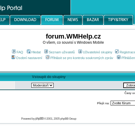
forum.WMHelp.cz
O všem, co souvisí s Windows Mobile
FAQ
Hledat
Seznam uživatelů
Uživatelské skupiny
Registrac
Osobní nastavení
Přihlásit se pro kontrolu soukromých zpráv
Přihlášen
Vstoupit do skupiny
Časy u
Přejít na:
phpBB
Powered by
© 2001, 2005 phpBB Group