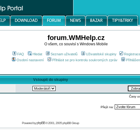
forum.WMHelp.cz
O všem, co souvisí s Windows Mobile
FAQ
Hledat
Seznam uživatelů
Uživatelské skupiny
Registrac
Osobní nastavení
Přihlásit se pro kontrolu soukromých zpráv
Přihlášen
Vstoupit do skupiny
Časy u
Přejít na:
phpBB
Powered by
© 2001, 2005 phpBB Group