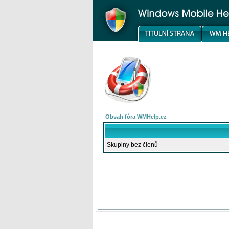
Obsah fóra WMHelp.cz
Skupiny bez členů