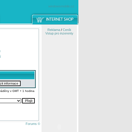
windowsmobile.cz
Reklama
/
Ceník
Vstup pro inzerenty
e
í
váděny v GMT + 1 hodina
Forums ©