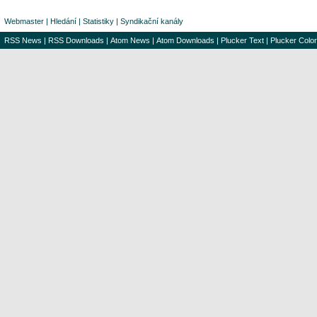
Webmaster
|
Hledání
|
Statistiky
|
Syndikační kanály
RSS News
|
RSS Downloads
|
Atom News
|
Atom Downloads
|
Plucker Text
|
Plucker Color