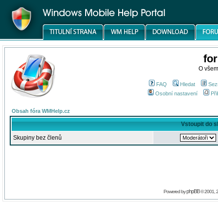
fo
O všem
FAQ
Hledat
Sez
Osobní nastavení
Při
Obsah fóra WMHelp.cz
Vstoupit do 
Skupiny bez členů
phpBB
Powered by
© 2001, 