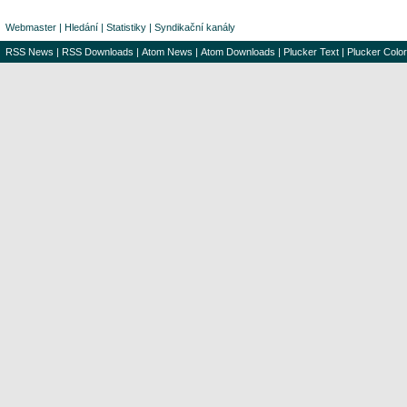
Webmaster
|
Hledání
|
Statistiky
|
Syndikační kanály
RSS News
|
RSS Downloads
|
Atom News
|
Atom Downloads
|
Plucker Text
|
Plucker Color