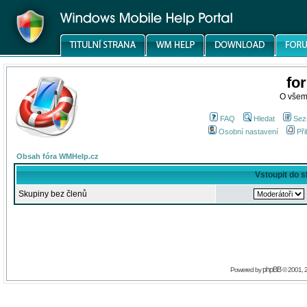
fo
O všem
FAQ
Hledat
Sez
Osobní nastavení
Při
Obsah fóra WMHelp.cz
Vstoupit do 
Skupiny bez členů
phpBB
Powered by
© 2001, 