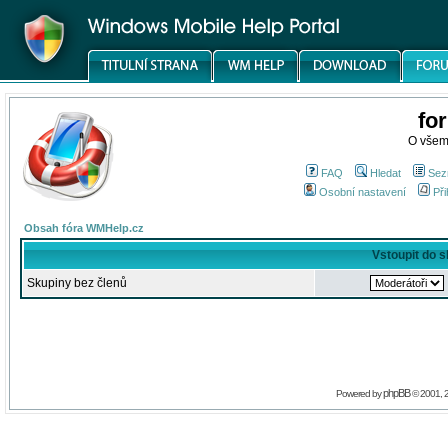
fo
O všem
FAQ
Hledat
Sez
Osobní nastavení
Při
Obsah fóra WMHelp.cz
Vstoupit do 
Skupiny bez členů
phpBB
Powered by
© 2001, 