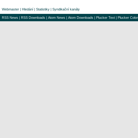
Webmaster
|
Hledání
|
Statistiky
|
Syndikační kanály
RSS News
|
RSS Downloads
|
Atom News
|
Atom Downloads
|
Plucker Text
|
Plucker Color