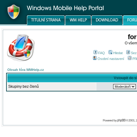
fo
O všem
FAQ
Hledat
Sez
Osobní nastavení
Při
Obsah fóra WMHelp.cz
Vstoupit do 
Skupiny bez členů
phpBB
Powered by
© 2001, 