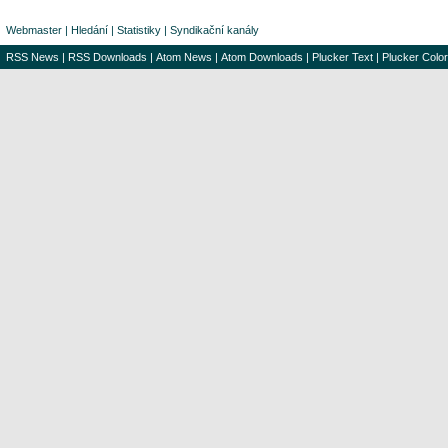
Webmaster
|
Hledání
|
Statistiky
|
Syndikační kanály
RSS News
|
RSS Downloads
|
Atom News
|
Atom Downloads
|
Plucker Text
|
Plucker Color