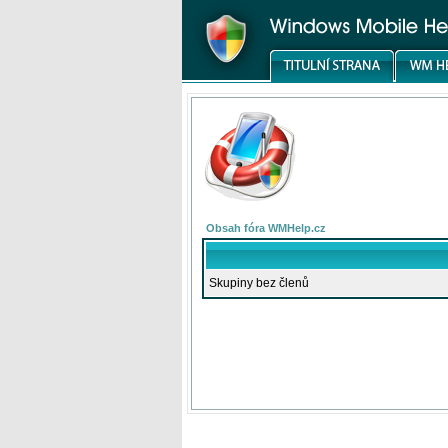
Obsah fóra WMHelp.cz
Skupiny bez členů