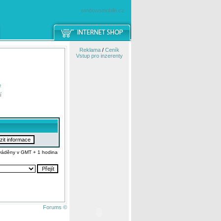
windowsmobile.cz
Reklama
/
Ceník
Vstup pro inzerenty
e
í
váděny v GMT + 1 hodina
Forums ©