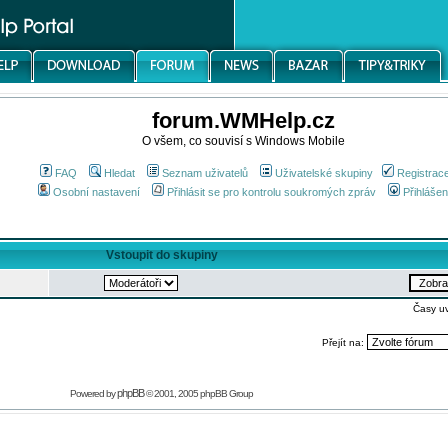
forum.WMHelp.cz
O všem, co souvisí s Windows Mobile
FAQ
Hledat
Seznam uživatelů
Uživatelské skupiny
Registrac
Osobní nastavení
Přihlásit se pro kontrolu soukromých zpráv
Přihlášen
Vstoupit do skupiny
Časy u
Přejít na:
phpBB
Powered by
© 2001, 2005 phpBB Group