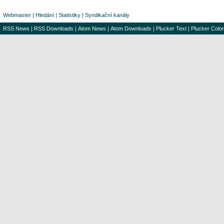
Webmaster
|
Hledání
|
Statistiky
|
Syndikační kanály
RSS News
|
RSS Downloads
|
Atom News
|
Atom Downloads
|
Plucker Text
|
Plucker Color