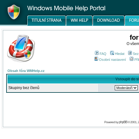
fo
O všem
FAQ
Hledat
Sez
Osobní nastavení
Při
Obsah fóra WMHelp.cz
Vstoupit do 
Skupiny bez členů
phpBB
Powered by
© 2001, 