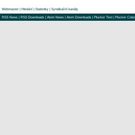
Webmaster
|
Hledání
|
Statistiky
|
Syndikační kanály
RSS News
|
RSS Downloads
|
Atom News
|
Atom Downloads
|
Plucker Text
|
Plucker Color