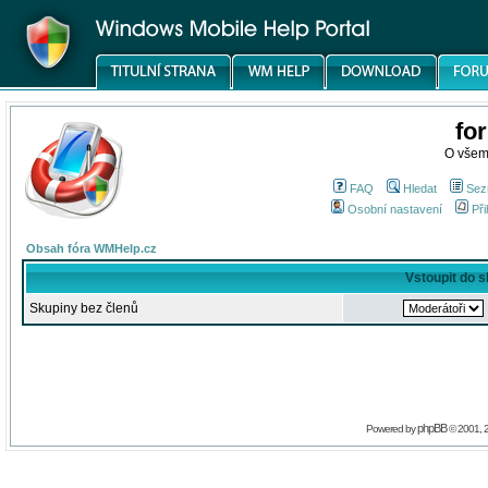
fo
O všem
FAQ
Hledat
Sez
Osobní nastavení
Při
Obsah fóra WMHelp.cz
Vstoupit do 
Skupiny bez členů
phpBB
Powered by
© 2001, 