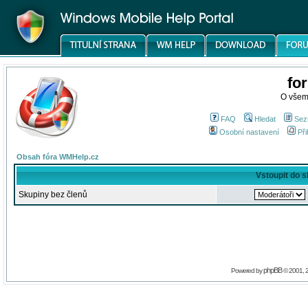
fo
O všem
FAQ
Hledat
Sez
Osobní nastavení
Při
Obsah fóra WMHelp.cz
Vstoupit do 
Skupiny bez členů
phpBB
Powered by
© 2001, 