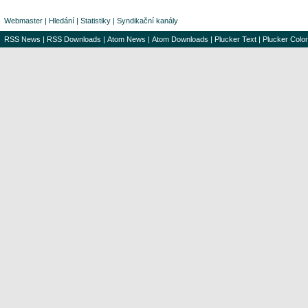
Webmaster
|
Hledání
|
Statistiky
|
Syndikační kanály
RSS News
|
RSS Downloads
|
Atom News
|
Atom Downloads
|
Plucker Text
|
Plucker Color