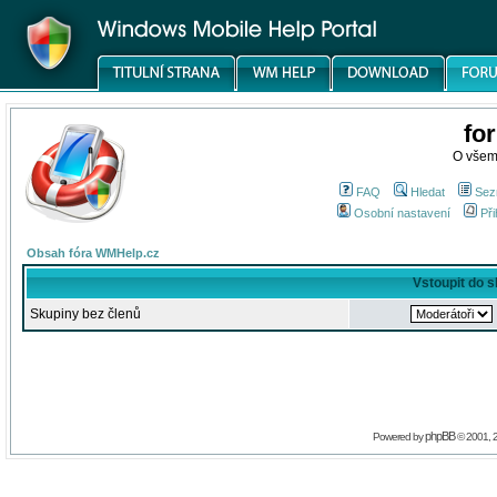
fo
O všem
FAQ
Hledat
Sez
Osobní nastavení
Při
Obsah fóra WMHelp.cz
Vstoupit do 
Skupiny bez členů
phpBB
Powered by
© 2001, 