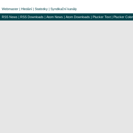
Webmaster
|
Hledání
|
Statistiky
|
Syndikační kanály
RSS News
|
RSS Downloads
|
Atom News
|
Atom Downloads
|
Plucker Text
|
Plucker Color