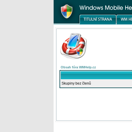
Obsah fóra WMHelp.cz
Skupiny bez členů