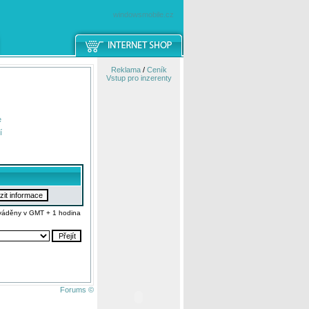
windowsmobile.cz
Reklama
/
Ceník
Vstup pro inzerenty
e
í
váděny v GMT + 1 hodina
Forums ©