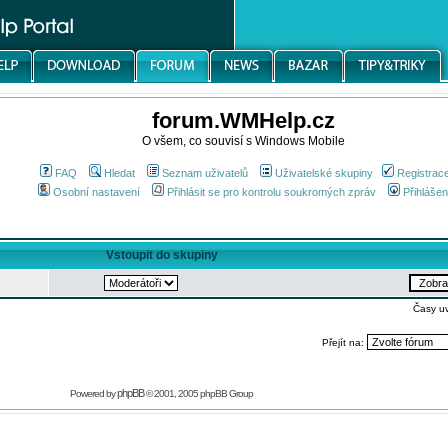
forum.WMHelp.cz
O všem, co souvisí s Windows Mobile
FAQ
Hledat
Seznam uživatelů
Uživatelské skupiny
Registrac
Osobní nastavení
Přihlásit se pro kontrolu soukromých zpráv
Přihlášen
Vstoupit do skupiny
Časy u
Přejít na:
phpBB
Powered by
© 2001, 2005 phpBB Group