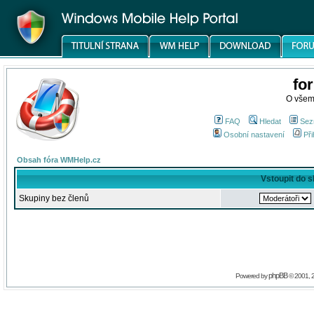
fo
O všem
FAQ
Hledat
Sez
Osobní nastavení
Při
Obsah fóra WMHelp.cz
Vstoupit do 
Skupiny bez členů
phpBB
Powered by
© 2001, 