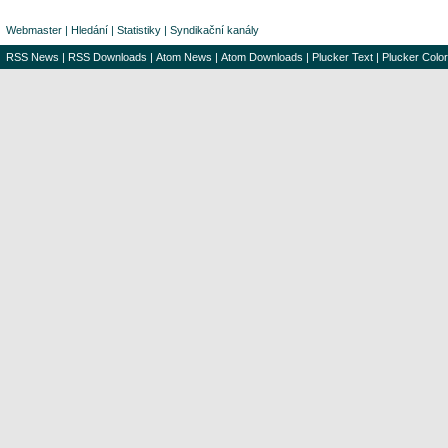
Webmaster
|
Hledání
|
Statistiky
|
Syndikační kanály
RSS News
|
RSS Downloads
|
Atom News
|
Atom Downloads
|
Plucker Text
|
Plucker Color