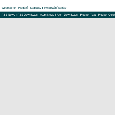
Webmaster
|
Hledání
|
Statistiky
|
Syndikační kanály
RSS News
|
RSS Downloads
|
Atom News
|
Atom Downloads
|
Plucker Text
|
Plucker Color