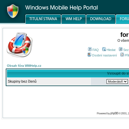
fo
O všem
FAQ
Hledat
Sez
Osobní nastavení
Při
Obsah fóra WMHelp.cz
Vstoupit do 
Skupiny bez členů
phpBB
Powered by
© 2001, 