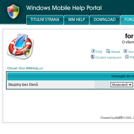
fo
O všem
FAQ
Hledat
Sez
Osobní nastavení
Při
Obsah fóra WMHelp.cz
Vstoupit do 
Skupiny bez členů
phpBB
Powered by
© 2001, 