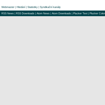
Webmaster
|
Hledání
|
Statistiky
|
Syndikační kanály
RSS News
|
RSS Downloads
|
Atom News
|
Atom Downloads
|
Plucker Text
|
Plucker Color