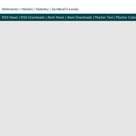
Webmaster
|
Hledání
|
Statistiky
|
Syndikační kanály
RSS News
|
RSS Downloads
|
Atom News
|
Atom Downloads
|
Plucker Text
|
Plucker Color