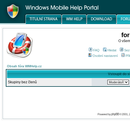
fo
O všem
FAQ
Hledat
Sez
Osobní nastavení
Při
Obsah fóra WMHelp.cz
Vstoupit do 
Skupiny bez členů
phpBB
Powered by
© 2001, 