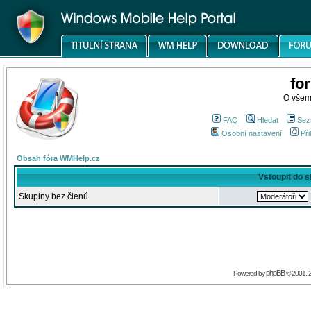
fo
O všem
FAQ
Hledat
Sez
Osobní nastavení
Při
Obsah fóra WMHelp.cz
Vstoupit do 
Skupiny bez členů
phpBB
Powered by
© 2001, 