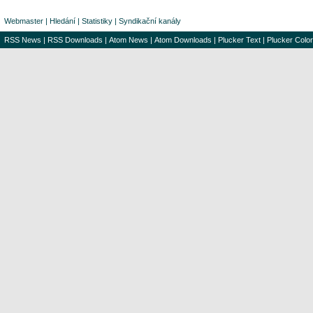
Webmaster
|
Hledání
|
Statistiky
|
Syndikační kanály
RSS News
|
RSS Downloads
|
Atom News
|
Atom Downloads
|
Plucker Text
|
Plucker Color