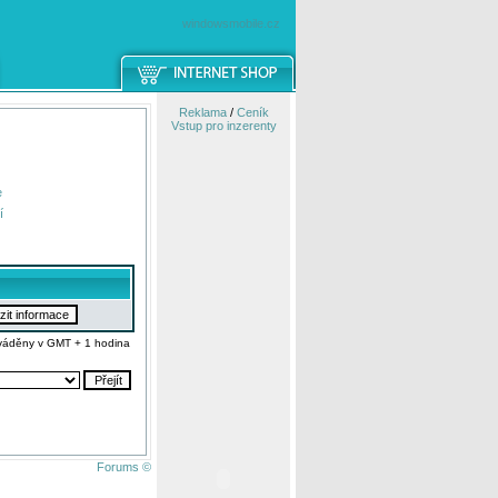
windowsmobile.cz
Reklama
/
Ceník
Vstup pro inzerenty
e
í
váděny v GMT + 1 hodina
Forums ©