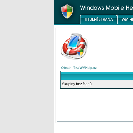
Obsah fóra WMHelp.cz
Skupiny bez členů