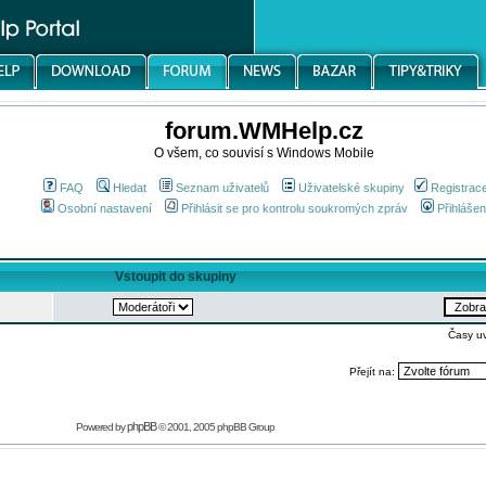
forum.WMHelp.cz
O všem, co souvisí s Windows Mobile
FAQ
Hledat
Seznam uživatelů
Uživatelské skupiny
Registrac
Osobní nastavení
Přihlásit se pro kontrolu soukromých zpráv
Přihlášen
Vstoupit do skupiny
Časy u
Přejít na:
phpBB
Powered by
© 2001, 2005 phpBB Group