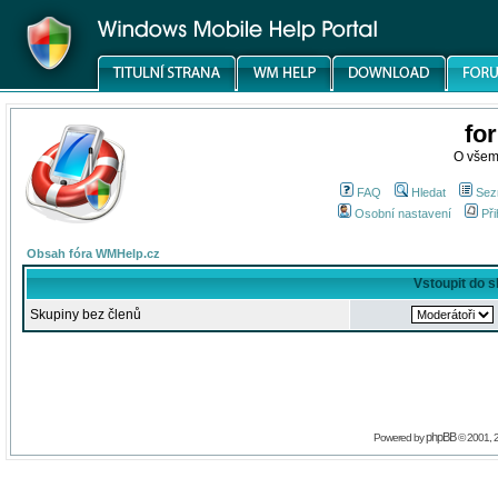
fo
O všem
FAQ
Hledat
Sez
Osobní nastavení
Při
Obsah fóra WMHelp.cz
Vstoupit do 
Skupiny bez členů
phpBB
Powered by
© 2001, 