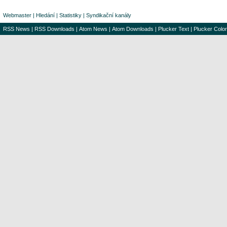
Webmaster
|
Hledání
|
Statistiky
|
Syndikační kanály
RSS News
|
RSS Downloads
|
Atom News
|
Atom Downloads
|
Plucker Text
|
Plucker Color