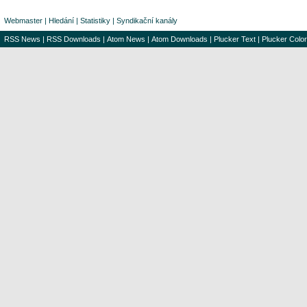
Webmaster
|
Hledání
|
Statistiky
|
Syndikační kanály
RSS News
|
RSS Downloads
|
Atom News
|
Atom Downloads
|
Plucker Text
|
Plucker Color