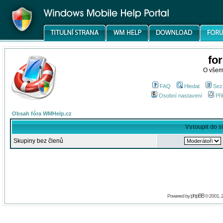
fo
O všem
FAQ
Hledat
Sez
Osobní nastavení
Při
Obsah fóra WMHelp.cz
Vstoupit do 
Skupiny bez členů
phpBB
Powered by
© 2001, 