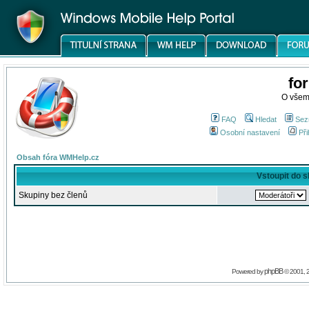
fo
O všem
FAQ
Hledat
Sez
Osobní nastavení
Při
Obsah fóra WMHelp.cz
Vstoupit do 
Skupiny bez členů
phpBB
Powered by
© 2001, 