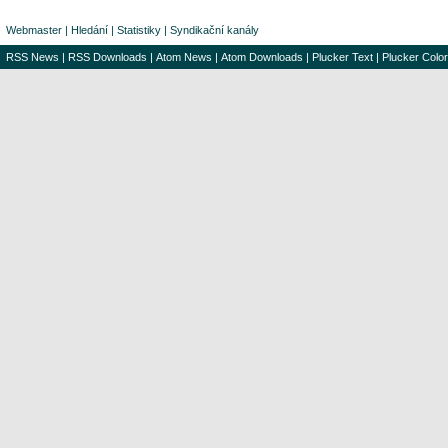
Webmaster
|
Hledání
|
Statistiky
|
Syndikační kanály
RSS News
|
RSS Downloads
|
Atom News
|
Atom Downloads
|
Plucker Text
|
Plucker Color